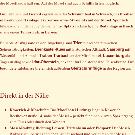
Schifffahrten
die Mosellandschaft ein. Auf der Mosel sind auch
möglich.
Schwimmbad in Schweich
Freibad
Für Familien und Freizeit eignen sich das
, das
in Leiwen
Triolago Freizeitsee
Wasserski auf der Mosel
, der
sowie
. Sportlich
Golfplatz in Ensch
Reitanlage in Ensch
Interessierte finden außerdem einen
, eine
Tennisplatz in Leiwen
sowie einen
.
Beliebte Ausflugsorte in der Umgebung sind
mit seinen römischen
Trier
Sehenswürdigkeiten,
mit historischer Altstadt,
mit
Bernkastel-Kues
Saarburg
Wasserfall und Altstadt,
an der Mittelmosel,
als
Traben-Trarbach
Luxemburg
Tagesausflug sowie
, bekannt für Edelsteine und Felsenkirche. Für
Idar-Oberstein
besondere Erlebnisse bieten sich außerdem
in der Region an.
Gleitschirmflüge
Direkt in der Nähe
Köwerich & Moselufer
Moselhotel Ludwigs
: Das
liegt in Köwerich,
Beethovenstraße 14, nahe der Mosel – perfekt für einen kurzen Spaziergang
zum Fluss oder durch den Weinort.
Mosel-Radweg Richtung Leiwen, Trittenheim oder Piesport
: Der Mosel-
Radweg ist überwiegend eben, gut ausgebaut und verläuft an der Mosel