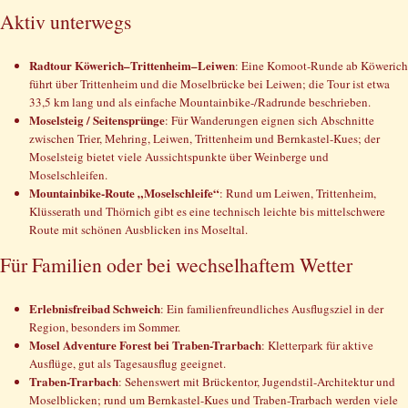
Aktiv unterwegs
Radtour Köwerich–Trittenheim–Leiwen
: Eine Komoot-Runde ab Köwerich
führt über Trittenheim und die Moselbrücke bei Leiwen; die Tour ist etwa
33,5 km lang und als einfache Mountainbike-/Radrunde beschrieben.
Moselsteig / Seitensprünge
: Für Wanderungen eignen sich Abschnitte
zwischen Trier, Mehring, Leiwen, Trittenheim und Bernkastel-Kues; der
Moselsteig bietet viele Aussichtspunkte über Weinberge und
Moselschleifen.
Mountainbike-Route „Moselschleife“
: Rund um Leiwen, Trittenheim,
Klüsserath und Thörnich gibt es eine technisch leichte bis mittelschwere
Route mit schönen Ausblicken ins Moseltal.
Für Familien oder bei wechselhaftem Wetter
Erlebnisfreibad Schweich
: Ein familienfreundliches Ausflugsziel in der
Region, besonders im Sommer.
Mosel Adventure Forest bei Traben-Trarbach
: Kletterpark für aktive
Ausflüge, gut als Tagesausflug geeignet.
Traben-Trarbach
: Sehenswert mit Brückentor, Jugendstil-Architektur und
Moselblicken; rund um Bernkastel-Kues und Traben-Trarbach werden viele